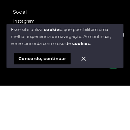
Social
Instagram
Esse site utiliza
cookies
, que possibilitam uma
melhor experiência de navegação.
Ao continuar,
Olá! Estamos disponíveis para te ajudar.
você concorda com o uso de
cookies
.
© Copyright 2026 - Anny Lima Negócios Imobiliários -
Todos os direitos reservados
Concordo, continuar
SITE PARA IMOBILIARIA
Início
Histórico
Favoritos