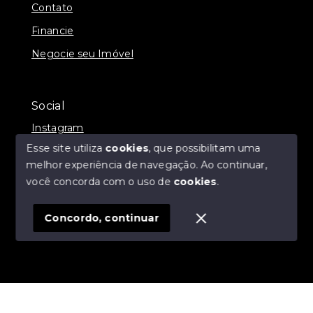
Contato
Financie
Negocie seu Imóvel
Social
Instagram
Esse site utiliza
cookies
, que possibilitam uma
melhor experiência de navegação.
Ao continuar,
você concorda com o uso de
cookies
.
© Copyright 2026 - Anny Lima Negócios Imobiliários -
Todos os direitos reservados
Concordo, continuar
SITE PARA IMOBILIARIA
Início
Histórico
Favoritos