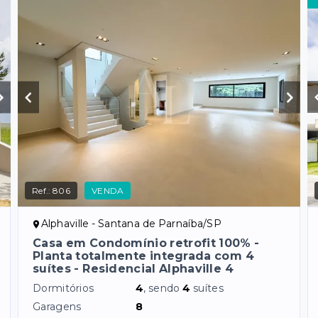
Ref.:
806
VENDA
Alphaville - Santana de Parnaíba/SP
Casa em Condomínio retrofit 100% -
Planta totalmente integrada com 4
suítes - Residencial Alphaville 4
Dormitórios
4
, sendo
4
suítes
Garagens
8