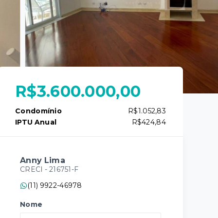
R$3.600.000,00
Condomínio
R$1.052,83
IPTU Anual
R$424,84
Anny Lima
CRECI -
216751-F
(11) 9922-46978
Nome