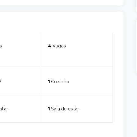
s
4
Vagas
V
1
Cozinha
ntar
1
Sala de estar