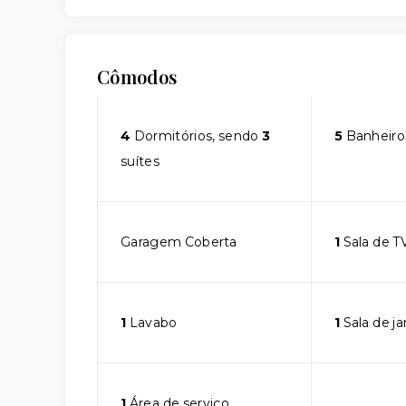
Cômodos
4
Dormitórios, sendo
3
5
Banheiro
suítes
Garagem Coberta
1
Sala de T
1
Lavabo
1
Sala de ja
1
Área de serviço