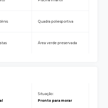
lto
Piscina infantil
tênis
Quadra poliesportiva
stas
Área verde preservada
Situação:
al
Pronto para morar