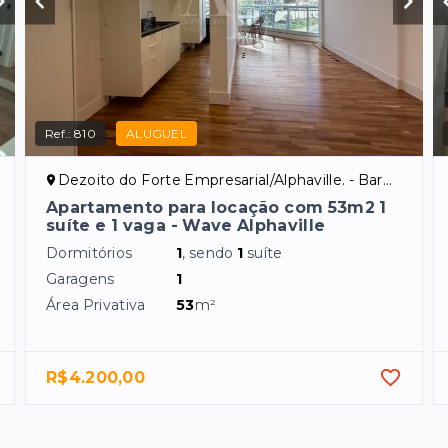
Ref.:
810
ALUGUEL
Dezoito do Forte Empresarial/Alphaville. - Barueri/SP
Apartamento para locação com 53m2 1
suíte e 1 vaga - Wave Alphaville
Dormitórios
1
, sendo
1
suíte
Garagens
1
Área Privativa
53
m²
R$4.200,00