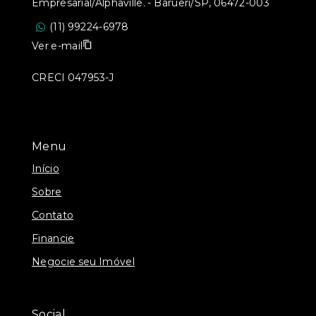
Empresarial/Alphaville. - Barueri/SP, 06472-003
(11) 99224-6978
Ver e-mail
CRECI 047953-J
Menu
Início
Sobre
Contato
Financie
Negocie seu Imóvel
Social